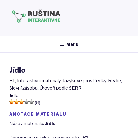
Přejít
k
obsahu
webu
RUŠTINA INTERAKTIVNĚ
Menu
Jídlo
B1
,
Interaktivní materiály
,
Jazykové prostředky
,
Reálie
,
Slovní zásoba
,
Úroveň podle SERR
Jídlo
(8)
ANOTACE MATERIÁLU
Název materiálu:
Jídlo
Doporučená jazyková úroveň žáků:
B1