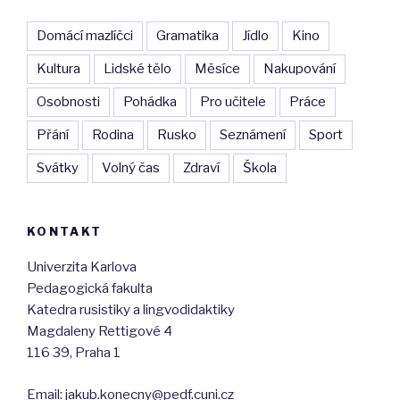
Domácí mazlíčci
Gramatika
Jídlo
Kino
Kultura
Lidské tělo
Měsíce
Nakupování
Osobnosti
Pohádka
Pro učitele
Práce
Přání
Rodina
Rusko
Seznámení
Sport
Svátky
Volný čas
Zdraví
Škola
KONTAKT
Univerzita Karlova
Pedagogická fakulta
Katedra rusistiky a lingvodidaktiky
Magdaleny Rettigové 4
116 39, Praha 1
Email: jakub.konecny@pedf.cuni.cz