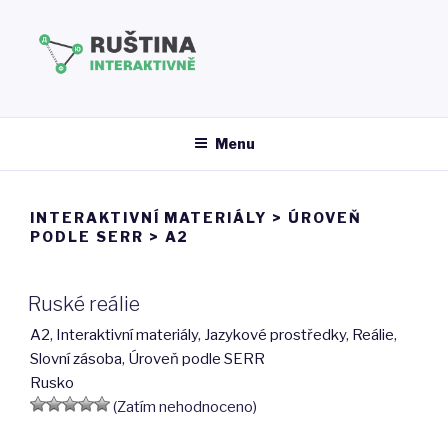
Přejít
k
obsahu
webu
RUŠTINA INTERAKTIVNĚ
Menu
INTERAKTIVNÍ MATERIÁLY
>
ÚROVEŇ
PODLE SERR
>
A2
Ruské reálie
A2
,
Interaktivní materiály
,
Jazykové prostředky
,
Reálie
,
Slovní zásoba
,
Úroveň podle SERR
Rusko
(Zatím nehodnoceno)